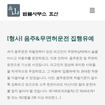
콘
텐
Toggl
츠
Navig
로
홈
건
너
[형사] 음주&무면허운전 집행유예
구성원
뛰
기
과거 음주운전 처벌전력이 있던 피고인이 무면허상태에서 술을
업무분야
마시고 자동차를 운전하였고, 이로 인하여 ​ 음주운전 및 무면허
운전으로 기소된 사건입니다. 피고인의 정상에 유리한 사유들
성공사례
을 적극적으로 주장하였고, 그 덕분에 '집행유예'의 관대한 처분
을 이끌어낼 수 있었습니다. 다만, 음주운전에 처벌기준이 갈수
록 강화되고 있으므로 소주 한잔이라도 마신다면 절대 운전대
오시는 길
를 잡지 말아야 할 것입니다. 제148조의2(벌칙) ① 제44조제1
항 또는 제2항을 2회 이상 위반한 [...]
상담문의