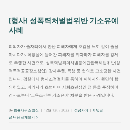
[형사] 성폭력처벌법위반 기소유예
사례
피의자가 술자리에서 만난 피해자에게 호감을 느껴 같이 술을
마시다가, 화장실에 들어간 피해자를 뒤따라가 피해자를 강제
로 추행한 사건으로, 성폭력범죄의처벌등에관한특례법위반(성
적목적공공장소침입), 강제추행, 폭행 등 혐의로 고소당한 사건
입니다. 검찰에서 형사조정절차를 통하여 피해자와 원만히 합
의하였고, 피의자가 초범이며 사회초년생인 점 등을 주장하여
검사로부터 ‘교육조건부 기소유예’ 처분을 받은 사례입니다. ​
By
법률사무소 효산
|
12월 12th, 2022
|
성공사례
|
0 댓글
글 내용 전체보기