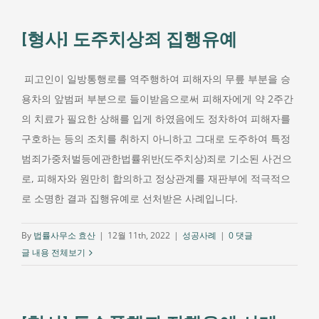
[형사] 도주치상죄 집행유예
피고인이 일방통행로를 역주행하여 피해자의 무릎 부분을 승
용차의 앞범퍼 부분으로 들이받음으로써 피해자에게 약 2주간
의 치료가 필요한 상해를 입게 하였음에도 정차하여 피해자를
구호하는 등의 조치를 취하지 아니하고 그대로 도주하여 특정
범죄가중처벌등에관한법률위반(도주치상)죄로 기소된 사건으
로, 피해자와 원만히 합의하고 정상관계를 재판부에 적극적으
로 소명한 결과 집행유예로 선처받은 사례입니다.
By
법률사무소 효산
|
12월 11th, 2022
|
성공사례
|
0 댓글
글 내용 전체보기