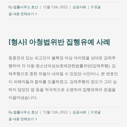
By
법률사무소 효산
|
12월 12th, 2022
|
성공사례
|
0 댓글
글 내용 전체보기
[형사] 아청법위반 집행유예 사례
동종전과 있는 피고인이 불특정 여성 여러명을 상대로 강제추
행하여 각 아동∙청소년의성보호에관한법률위반(강제추행), 강
제추행으로 중한 처벌이 내려질 수 있었던 사안이나, 본 변호인
이 피해자들과 합의를 도출하였고, 강제추행의 정도가 그리 심
하지 않았던 점 등을 적극적으로 소명하여 집행유예의 판결을
이끌어냈습니다.
By
법률사무소 효산
|
12월 12th, 2022
|
성공사례
|
0 댓글
글 내용 전체보기