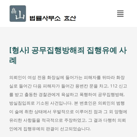
콘
텐
Toggl
츠
Navig
로
홈
건
너
[형사] 공무집행방해죄 집행유예 사
구성원
뛰
례
기
업무분야
의뢰인이 여성 전용 화장실에 들어가는 피해자를 뒤따라 화장
실로 들어간 다음 피해자가 들어간 용변칸 문을 차고, 112 신고
성공사례
를 받고 출동한 경찰관에게 욕설하고 폭행하여 공무집행방해,
방실침입죄로 기소된 사건입니다. 본 변호인은 의뢰인의 범행
오시는 길
이 술에 취한 상태에서 우발적으로 이루어진 점과 그 외 양형에
유리한 사항들을 적극적으로 주장하였고, 그 결과 다행히 의뢰
인에게 집행유예의 판결이 선고되었습니다.
상담문의