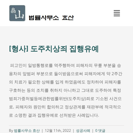
콘
텐
Toggl
츠
Navig
로
홈
건
너
[형사] 도주치상죄 집행유예
구성원
뛰
기
피고인이 일방통행로를 역주행하여 피해자의 무릎 부분을 승
업무분야
용차의 앞범퍼 부분으로 들이받음으로써 피해자에게 약 2주간
의 치료가 필요한 상해를 입게 하였음에도 정차하여 피해자를
성공사례
구호하는 등의 조치를 취하지 아니하고 그대로 도주하여 특정
범죄가중처벌등에관한법률위반(도주치상)죄로 기소된 사건으
로, 피해자와 원만히 합의하고 정상관계를 재판부에 적극적으
오시는 길
로 소명한 결과 집행유예로 선처받은 사례입니다.
상담문의
By
법률사무소 효산
|
12월 11th, 2022
|
성공사례
|
0 댓글